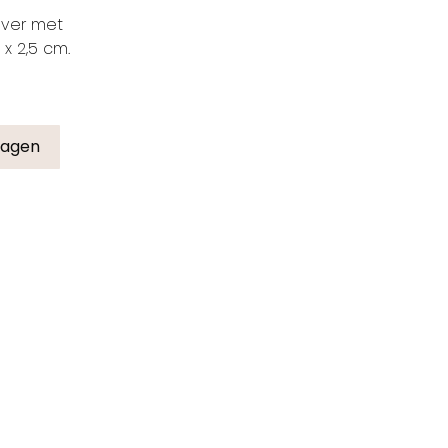
lver met
 x 2,5 cm.
wagen