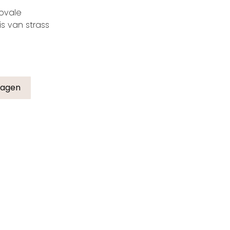
ovale
s van strass
wagen