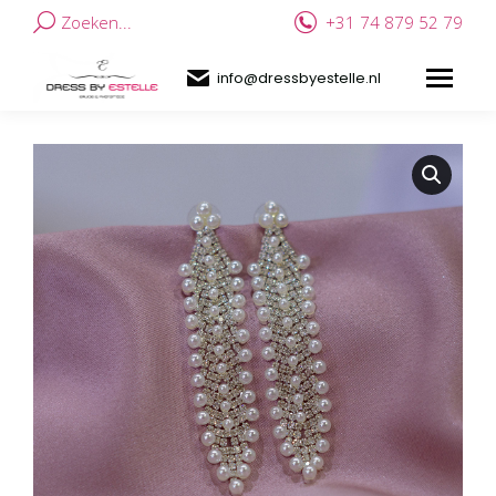
Zoeken...
+31 74 879 52 79
info@dressbyestelle.nl